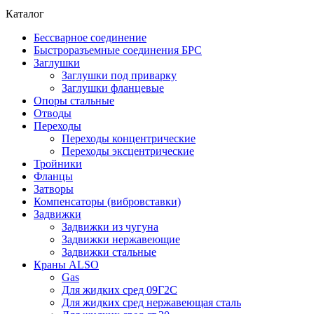
Каталог
Бессварное соединение
Быстроразъемные соединения БРС
Заглушки
Заглушки под приварку
Заглушки фланцевые
Опоры стальные
Отводы
Переходы
Переходы концентрические
Переходы эксцентрические
Тройники
Фланцы
Затворы
Компенсаторы (вибровставки)
Задвижки
Задвижки из чугуна
Задвижки нержавеющие
Задвижки стальные
Краны ALSO
Gas
Для жидких сред 09Г2С
Для жидких сред нержавеющая сталь