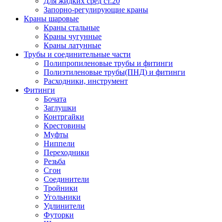
Для жидких сред ст.20
Запорно-регулирующие краны
Краны шаровые
Краны стальные
Краны чугунные
Краны латунные
Трубы и соединительные части
Полипропиленовые трубы и фитинги
Полиэтиленовые трубы(ПНД) и фитинги
Расходники, инструмент
Фитинги
Бочата
Заглушки
Контргайки
Крестовины
Муфты
Ниппели
Переходники
Резьба
Сгон
Соединители
Тройники
Угольники
Удлинители
Футорки