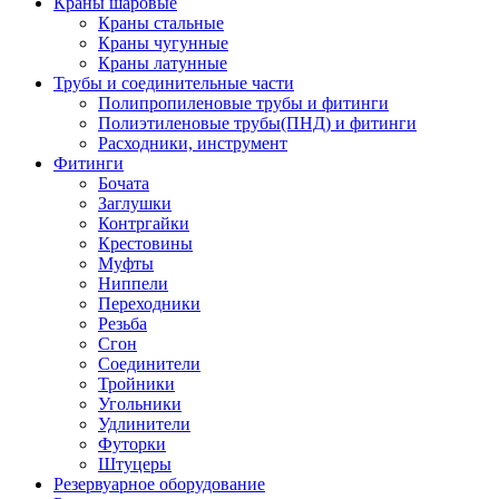
Краны шаровые
Краны стальные
Краны чугунные
Краны латунные
Трубы и соединительные части
Полипропиленовые трубы и фитинги
Полиэтиленовые трубы(ПНД) и фитинги
Расходники, инструмент
Фитинги
Бочата
Заглушки
Контргайки
Крестовины
Муфты
Ниппели
Переходники
Резьба
Сгон
Соединители
Тройники
Угольники
Удлинители
Футорки
Штуцеры
Резервуарное оборудование