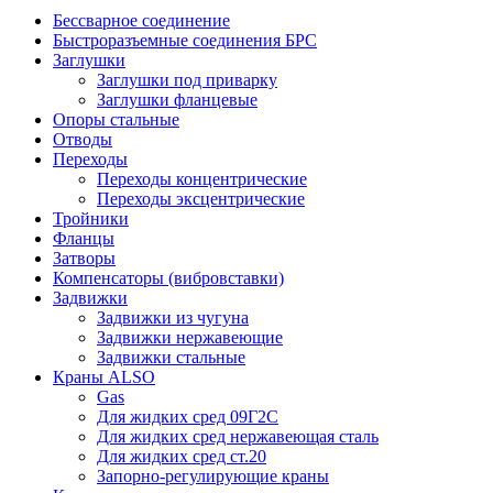
Бессварное соединение
Быстроразъемные соединения БРС
Заглушки
Заглушки под приварку
Заглушки фланцевые
Опоры стальные
Отводы
Переходы
Переходы концентрические
Переходы эксцентрические
Тройники
Фланцы
Затворы
Компенсаторы (вибровставки)
Задвижки
Задвижки из чугуна
Задвижки нержавеющие
Задвижки стальные
Краны ALSO
Gas
Для жидких сред 09Г2С
Для жидких сред нержавеющая сталь
Для жидких сред ст.20
Запорно-регулирующие краны