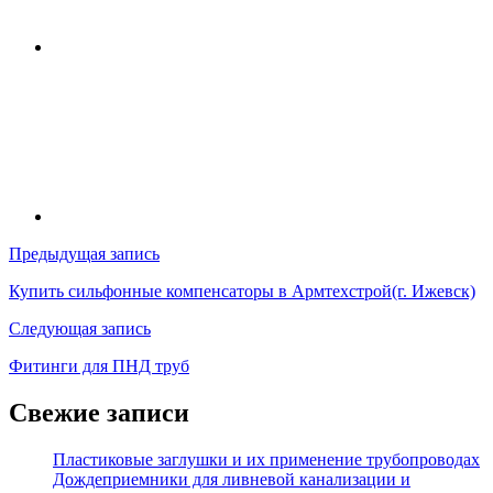
Навигация
Предыдущая запись
по
Купить сильфонные компенсаторы в Армтехстрой(г. Ижевск)
записям
Следующая запись
Фитинги для ПНД труб
Свежие записи
Пластиковые заглушки и их применение трубопроводах
Дождеприемники для ливневой канализации и