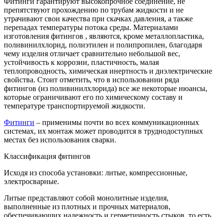
Фитинги гарантируют высокопрочное соединение, не
препятствуют прохождению по трубам жидкости и не
утрачивают свои качества при скачках давления, а также
перепадах температуры потока среды. Материалами
изготовления фитингов , являются, кроме металлопластика,
поливинилхлорид, полиэтилен и полипропилен, благодаря
чему изделия отличает сравнительно небольшой вес,
устойчивость к коррозии, пластичность, малая
теплопроводность, химическая инертность и диэлектрические
свойства. Стоит отметить, что в использовании ряда
фитингов (из поливинилхлорида) все же некоторые нюансы,
которые ограничивают его по химическому составу и
температуре транспортируемой жидкости.
Фитинги
– применимы почти во всех коммуникационных
системах, их монтаж может проводится в труднодоступных
местах без использования сварки.
Классификация фитингов
Исходя из способа установки: литые, компрессионные,
электросварные.
Литые представляют собой монолитные изделия,
выполненные из плотных и прочных материалов,
обеспечивающих надежность и герметичность стыков, то есть