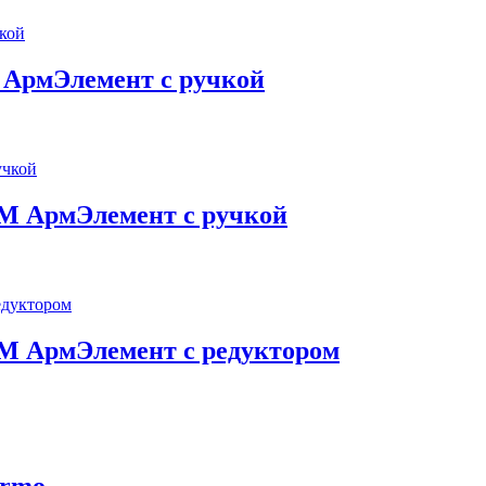
 АрмЭлемент с ручкой
M АрмЭлемент с ручкой
M АрмЭлемент с редуктором
armo