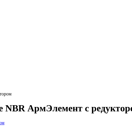
тором
е NBR АрмЭлемент с редуктор