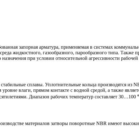
ванная запорная арматура, применяемая в системах коммуналь
 среда жидкостного, газообразного, парообразного типа. Также
назначения при условии относительной агрессивности рабочей с
 стабильные сплавы. Уплотнительные кольца производятся из N
уровне влаги, прямом контакте с водной средой, а также явля
десятилетиями. Диапазон рабочих температур составляет 30…100 
роизводстве материалов затворы поворотные NBR имеют высоки