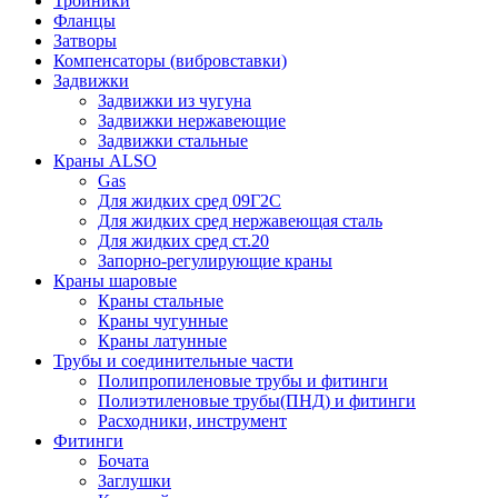
Тройники
Фланцы
Затворы
Компенсаторы (вибровставки)
Задвижки
Задвижки из чугуна
Задвижки нержавеющие
Задвижки стальные
Краны ALSO
Gas
Для жидких сред 09Г2С
Для жидких сред нержавеющая сталь
Для жидких сред ст.20
Запорно-регулирующие краны
Краны шаровые
Краны стальные
Краны чугунные
Краны латунные
Трубы и соединительные части
Полипропиленовые трубы и фитинги
Полиэтиленовые трубы(ПНД) и фитинги
Расходники, инструмент
Фитинги
Бочата
Заглушки