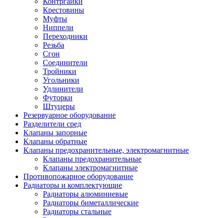
Контргайки
Крестовины
Муфты
Ниппели
Переходники
Резьба
Сгон
Соединители
Тройники
Угольники
Удлинители
Футорки
Штуцеры
Резервуарное оборудование
Разделители сред
Клапаны запорные
Клапаны обратные
Клапаны предохранительные, электромагнитные
Клапаны предохранительные
Клапаны электромагнитные
Противопожарное оборудование
Радиаторы и комплектующие
Радиаторы алюминиевые
Радиаторы биметаллические
Радиаторы стальные