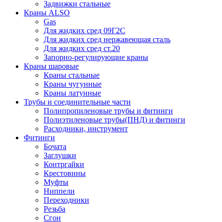
Задвижки стальные
Краны ALSO
Gas
Для жидких сред 09Г2С
Для жидких сред нержавеющая сталь
Для жидких сред ст.20
Запорно-регулирующие краны
Краны шаровые
Краны стальные
Краны чугунные
Краны латунные
Трубы и соединительные части
Полипропиленовые трубы и фитинги
Полиэтиленовые трубы(ПНД) и фитинги
Расходники, инструмент
Фитинги
Бочата
Заглушки
Контргайки
Крестовины
Муфты
Ниппели
Переходники
Резьба
Сгон