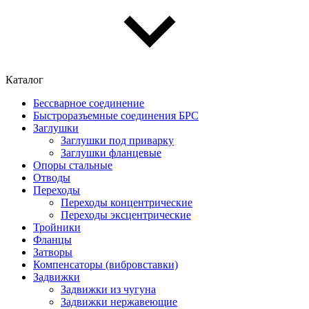
Каталог
Бессварное соединение
Быстроразъемные соединения БРС
Заглушки
Заглушки под приварку
Заглушки фланцевые
Опоры стальные
Отводы
Переходы
Переходы концентрические
Переходы эксцентрические
Тройники
Фланцы
Затворы
Компенсаторы (вибровставки)
Задвижки
Задвижки из чугуна
Задвижки нержавеющие