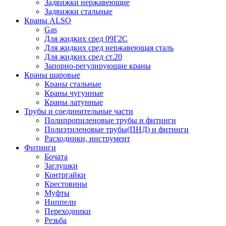
Задвижки нержавеющие
Задвижки стальные
Краны ALSO
Gas
Для жидких сред 09Г2С
Для жидких сред нержавеющая сталь
Для жидких сред ст.20
Запорно-регулирующие краны
Краны шаровые
Краны стальные
Краны чугунные
Краны латунные
Трубы и соединительные части
Полипропиленовые трубы и фитинги
Полиэтиленовые трубы(ПНД) и фитинги
Расходники, инструмент
Фитинги
Бочата
Заглушки
Контргайки
Крестовины
Муфты
Ниппели
Переходники
Резьба