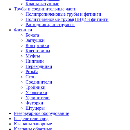
Краны латунные
Трубы и соединительные части
Полипропиленовые трубы и фитинги
Полиэтиленовые трубы(ПНД) и фитинги
Расходники, инструмент
Фитинги
Бочата
Заглушки
Контргайки
Крестовины
Муфты
Ниппели
Переходники
Резьба
Сгон
Соединители
Тройники
Угольники
Удлинители
Футорки
Штуцеры
Резервуарное оборудование
Разделители сред
Клапаны запорные
Клапаны обратные