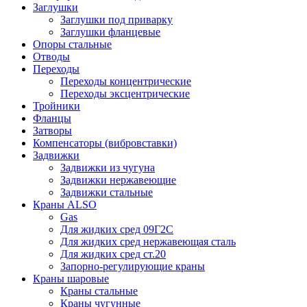
Заглушки
Заглушки под приварку
Заглушки фланцевые
Опоры стальные
Отводы
Переходы
Переходы концентрические
Переходы эксцентрические
Тройники
Фланцы
Затворы
Компенсаторы (вибровставки)
Задвижки
Задвижки из чугуна
Задвижки нержавеющие
Задвижки стальные
Краны ALSO
Gas
Для жидких сред 09Г2С
Для жидких сред нержавеющая сталь
Для жидких сред ст.20
Запорно-регулирующие краны
Краны шаровые
Краны стальные
Краны чугунные