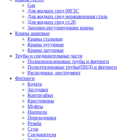
Gas
Для жидких сред 09Г2С
Для жидких сред нержавеющая сталь
Для жидких сред ст.20
Запорно-регулирующие краны
Краны шаровые
Краны стальные
Краны чугунные
Краны латунные
Трубы и соединительные части
Полипропиленовые трубы и фитинги
Полиэтиленовые трубы(ПНД) и фитинги
Расходники, инструмент
Фитинги
Бочата
Заглушки
Контргайки
Крестовины
Муфты
Ниппели
Переходники
Резьба
Сгон
Соединители