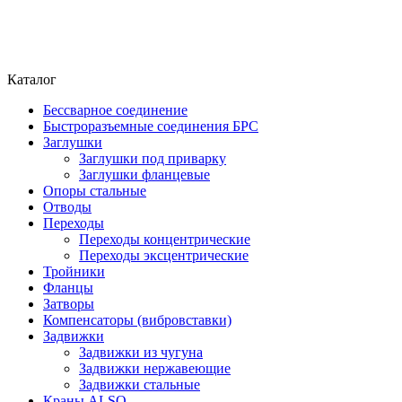
Каталог
Бессварное соединение
Быстроразъемные соединения БРС
Заглушки
Заглушки под приварку
Заглушки фланцевые
Опоры стальные
Отводы
Переходы
Переходы концентрические
Переходы эксцентрические
Тройники
Фланцы
Затворы
Компенсаторы (вибровставки)
Задвижки
Задвижки из чугуна
Задвижки нержавеющие
Задвижки стальные
Краны ALSO