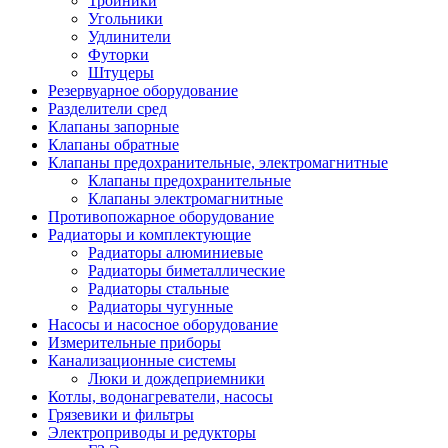
Тройники
Угольники
Удлинители
Футорки
Штуцеры
Резервуарное оборудование
Разделители сред
Клапаны запорные
Клапаны обратные
Клапаны предохранительные, электромагнитные
Клапаны предохранительные
Клапаны электромагнитные
Противопожарное оборудование
Радиаторы и комплектующие
Радиаторы алюминиевые
Радиаторы биметаллические
Радиаторы стальные
Радиаторы чугунные
Насосы и насосное оборудование
Измерительные приборы
Канализационные системы
Люки и дождеприемники
Котлы, водонагреватели, насосы
Грязевики и фильтры
Электроприводы и редукторы