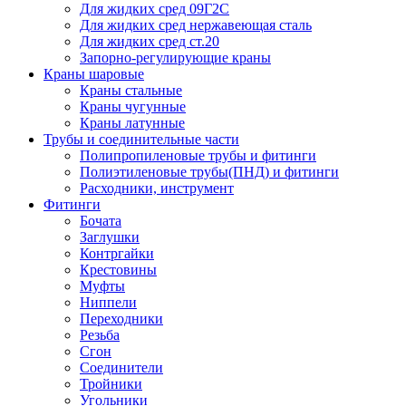
Для жидких сред 09Г2С
Для жидких сред нержавеющая сталь
Для жидких сред ст.20
Запорно-регулирующие краны
Краны шаровые
Краны стальные
Краны чугунные
Краны латунные
Трубы и соединительные части
Полипропиленовые трубы и фитинги
Полиэтиленовые трубы(ПНД) и фитинги
Расходники, инструмент
Фитинги
Бочата
Заглушки
Контргайки
Крестовины
Муфты
Ниппели
Переходники
Резьба
Сгон
Соединители
Тройники
Угольники