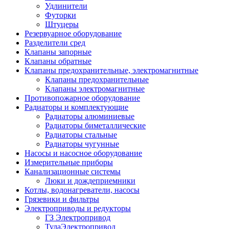
Удлинители
Футорки
Штуцеры
Резервуарное оборудование
Разделители сред
Клапаны запорные
Клапаны обратные
Клапаны предохранительные, электромагнитные
Клапаны предохранительные
Клапаны электромагнитные
Противопожарное оборудование
Радиаторы и комплектующие
Радиаторы алюминиевые
Радиаторы биметаллические
Радиаторы стальные
Радиаторы чугунные
Насосы и насосное оборудование
Измерительные приборы
Канализационные системы
Люки и дождеприемники
Котлы, водонагреватели, насосы
Грязевики и фильтры
Электроприводы и редукторы
ГЗ Электропривод
ТулаЭлектропривод